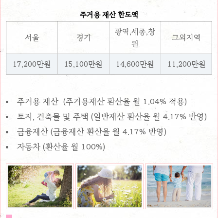
주거용 재산 한도액
광역,세종,창
서울
경기
그외지역
원
17,200만원
15,100만원
14,600만원
11,200만원
주거용 재산 (주거용재산 환산율 월 1.04% 적용)
토지, 건축물 및 주택 (일반재산 환산율 월 4.17% 반영)
금융재산 (금융재산 환산율 월 4.17% 반영)
자동차 (환산율 월 100%)