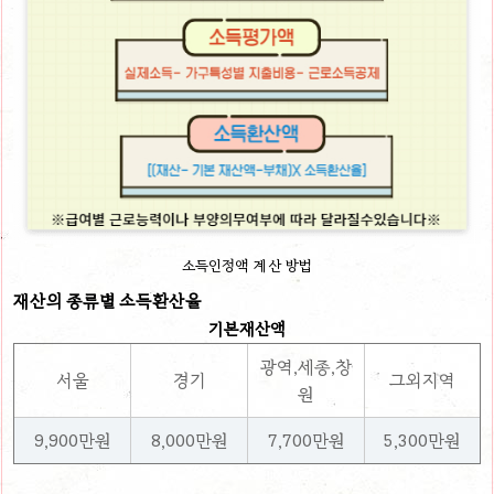
소득인정액 계산 방법
재산의 종류별 소득환산율
기본재산액
광역,세종,창
서울
경기
그외지역
원
9,900만원
8,000만원
7,700만원
5,300만원