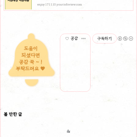
enjoy171110.yourinfoview.com
공감
구독하기
도움이
되셨다면
공감 꾹 ~ !
부탁드려요 💖
볼 만한 글