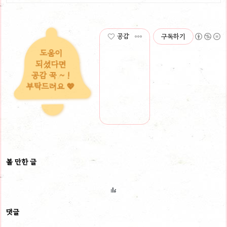
공감
구독하기
도움이
되셨다면
공감 꾹 ~ !
부탁드려요 💖
볼 만한 글
댓글