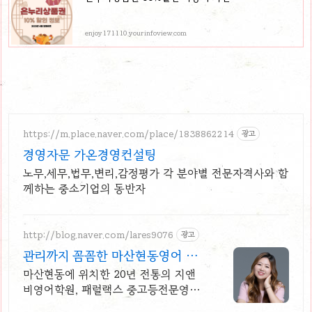
enjoy171110.yourinfoview.com
https://m.place.naver.com/place/1838862214
광고
경영자문 가온경영컨설팅
노무,세무,법무,변리,감정평가 각 분야별 전문자격사와 함
께하는 중소기업의 동반자
http://blog.naver.com/lares9076
광고
관리까지 꼼꼼한 마산현동영어 현
동 지앤비영어학원
마산현동에 위치한 20년 전통의 지앤
비영어학원, 패럴랙스 중고등전문영어
학원입니다.