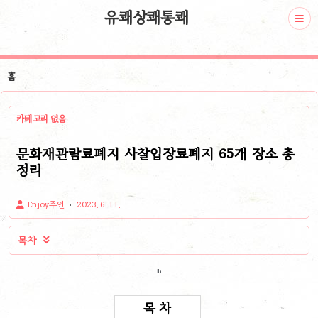
유쾌상쾌통쾌
홈
카테고리 없음
문화재관람료폐지 사찰입장료폐지 65개 장소 총
정리
Enjoy주인
2023. 6. 11.
목차
