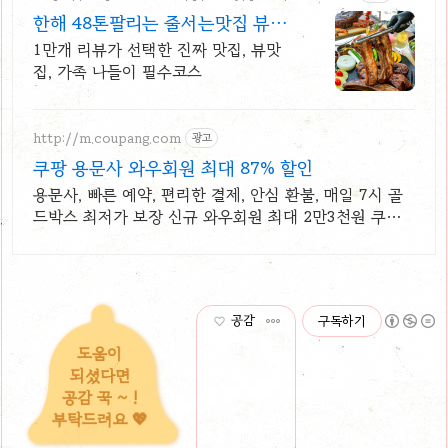
한해 48톤팔리는 줄서는맛집 뷰맛
집 대디스바베큐
1만개 리뷰가 선택한 진짜 맛집, 뷰맛
집, 가족 나들이 필수코스
http://m.coupang.com
광고
쿠팡 용문사 와우회원 최대 87% 할인
용문사, 빠른 예약, 편리한 결제, 안심 환불, 매일 7시 골
드박스 최저가 보장 신규 와우회원 최대 2만3천원 쿠폰
팩+5% 추가적립 혜택! 여행도 이제 쿠팡에서!
공감
구독하기
도움이
되셨다면
공감 꾹 ~ !
부탁드려요 💖